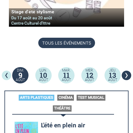
Stage d'été stylisme
Du
17 août
au
20 août
Centre Culturel d'Ittre
TOUS LES ÉVÉNEMENTS
‹
›
DIM.
LUN.
MAR.
MER.
JEU.
9
10
11
12
13
AOÛT
AOÛT
AOÛT
AOÛT
AOÛT
ARTS PLASTIQUES
CINÉMA
TEST MUSICAL
A
THÉÂTRE
L'été en plein air