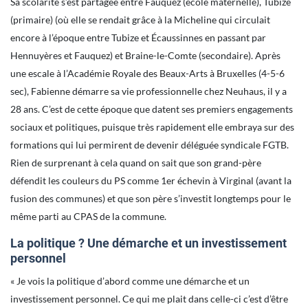
Sa scolarité s’est partagée entre Fauquez (école maternelle), Tubize
(primaire) (où elle se rendait grâce à la Micheline qui circulait
encore à l’époque entre Tubize et Écaussinnes en passant par
Hennuyères et Fauquez) et Braine-le-Comte (secondaire). Après
une escale à l’Académie Royale des Beaux-Arts à Bruxelles (4-5-6
sec), Fabienne démarre sa vie professionnelle chez Neuhaus, il y a
28 ans. C’est de cette époque que datent ses premiers engagements
sociaux et politiques, puisque très rapidement elle embraya sur des
formations qui lui permirent de devenir déléguée syndicale FGTB.
Rien de surprenant à cela quand on sait que son grand-père
défendit les couleurs du PS comme 1er échevin à Virginal (avant la
fusion des communes) et que son père s’investit longtemps pour le
même parti au CPAS de la commune.
La politique ? Une démarche et un investissement
personnel
« Je vois la politique d’abord comme une démarche et un
investissement personnel. Ce qui me plait dans celle-ci c’est d’être