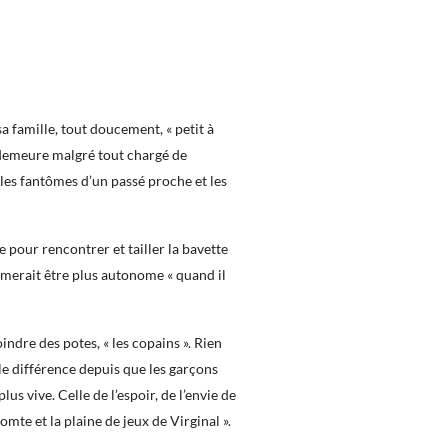
sa famille, tout doucement, « petit à
e demeure malgré tout chargé de
c les fantômes d’un passé proche et les
se pour rencontrer et tailler la bavette
 aimerait être plus autonome « quand il
indre des potes, « les copains ». Rien
lle différence depuis que les garçons
us vive. Celle de l’espoir, de l’envie de
te et la plaine de jeux de Virginal ».