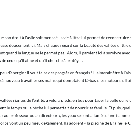
 son droit à l’asile soit menacé, la vie à Ittre lui permet de reconstruire 
ui passe doucement ici. Mais chaque regard sur la beauté des vallées d’Ittr
ent quand la langue ne le permet pas. Alors, il parvient ici à survivre ave
s de ceux qu’il aime et qu’il cherche à protéger.
u d’énergie : il veut faire des progrès en français ! Il aimerait être à l’ai
aire à nouveau travailler ses mains qui domptaient là-bas « les moteurs ». Il
lées riantes de l’entité, à vélo, à pieds, en bus pour taper la balle ou rejo
lent le temps où la pêche lui permettait de nourrir sa famille. Et puis, que
, « au professeur ou au directeur », les yeux se sont allumés d’une flamme pl
rps vont un peu mieux également. Ils adorent « la piscine de Braine-le-Com