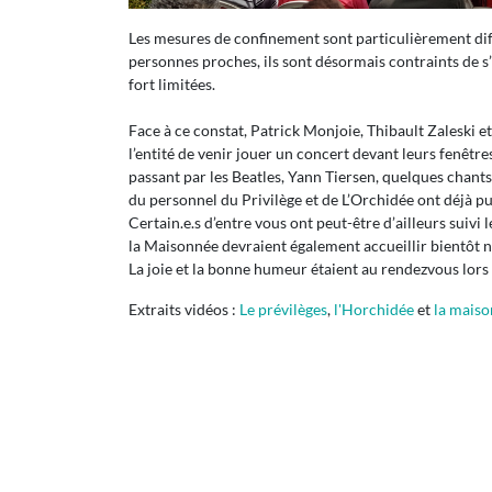
Les mesures de confinement sont particulièrement diffi
personnes proches, ils sont désormais contraints de s’is
fort limitées.
Face à ce constat, Patrick Monjoie, Thibault Zaleski e
l’entité de venir jouer un concert devant leurs fenêtre
passant par les Beatles, Yann Tiersen, quelques chant
du personnel du Privilège et de L’Orchidée ont déjà pu 
Certain.e.s d’entre vous ont peut-être d’ailleurs suiv
la Maisonnée devraient également accueillir bientôt 
La joie et la bonne humeur étaient au rendezvous lor
Extraits vidéos :
Le prévilèges
,
l'Horchidée
et
la mais