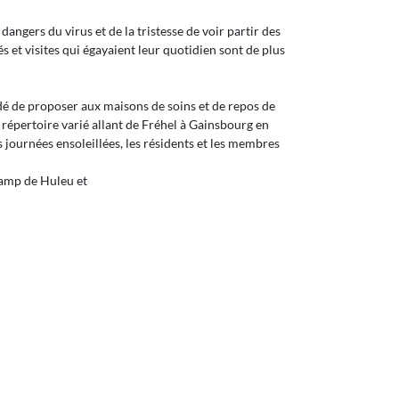
angers du virus et de la tristesse de voir partir des
és et visites qui égayaient leur quotidien sont de plus
idé de proposer aux maisons de soins et de repos de
n répertoire varié allant de Fréhel à Gainsbourg en
 journées ensoleillées, les résidents et les membres
Champ de Huleu et