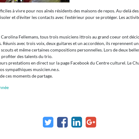
ciles à vivre pour nos aînés résidents des maisons de repos. Au-delà des d
oler et d’éviter les contacts avec l’extérieur pour se protéger. Les activit
t Carolina Fellemans, tous trois musiciens ittrois au grand coeur ont déc
s. Réunis avec trois voix, deux guitares et un accordéon, ils reprennent u
s scouts et même certaines compositions personnelles. Lors de deux belles
profiter des talents du trio.
i leurs prestations en direct sur la page Facebook du Centre culturel. Le 
nos sympathiques musicien.ne.s.
s de ces moments de partage.
onnée