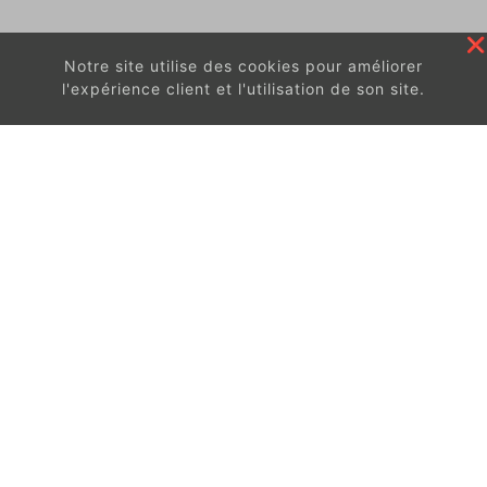
Notre site utilise des cookies pour améliorer
l'expérience client et l'utilisation de son site.
En continuant à surfer sur ce site, vous acceptez
les
conditions d'utilisation de ces cookies.
Got It