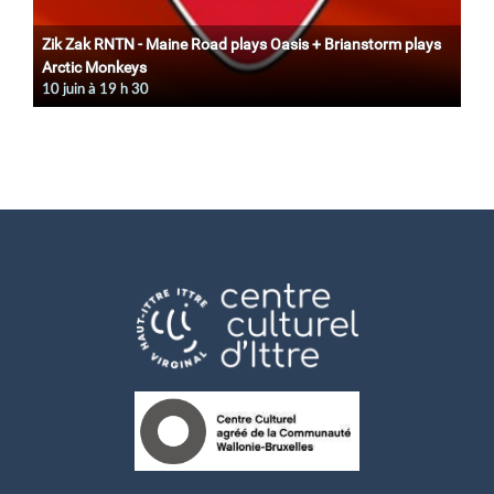
Zik Zak RNTN - Maine Road plays Oasis + Brianstorm plays
Arctic Monkeys
10 juin à 19
h
30