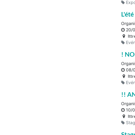
Expo
L'été
Organi
20/
Ittr
Evén
! NO
Organi
08/
Ittr
Evén
!! A
Organi
10/
Ittr
Stag
Stage