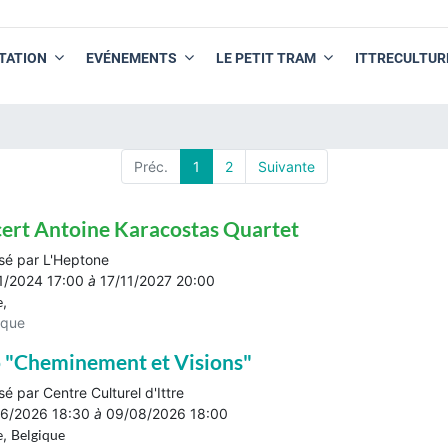
TATION
EVÉNEMENTS
LE PETIT TRAM
ITTRECULTUR
Préc.
1
2
Suivante
ert Antoine Karacostas Quartet
sé par
L'Heptone
1/2024 17:00
à
17/11/2027 20:00
e
,
ique
 "Cheminement et Visions"
sé par
Centre Culturel d'Ittre
6/2026 18:30
à
09/08/2026 18:00
e
,
Belgique