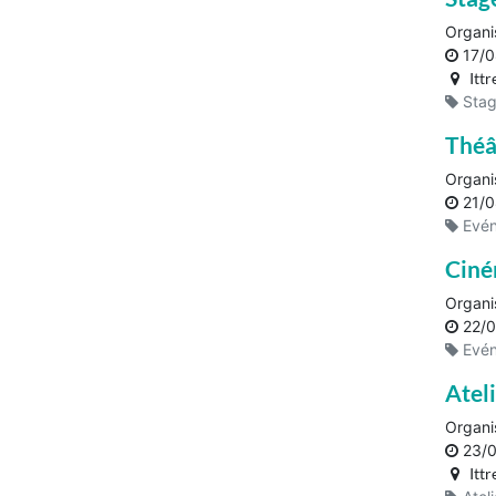
Organi
17/
Ittr
Stag
Théâ
Organi
21/0
Evén
Ciné
Organi
22/0
Evén
Atel
Organi
23/
Ittr