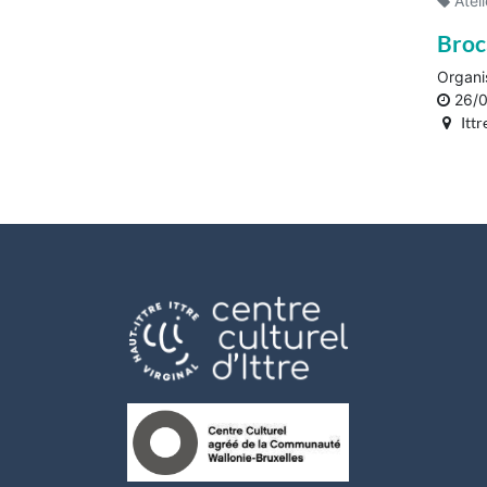
Ateli
Broc
Organi
26/
Ittr