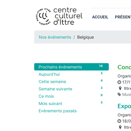
ACCUEIL
PRÉSEN
Nos événements
Belgique
Conc
14
Prochains événements
3
Aujourd'hui
Organi
4
Cette semaine
17/1
Ittr
3
Semaine suivante
Mus
9
Ce mois
3
Mois suivant
Expo
Evénements passés
Organi
18/0
Ittr