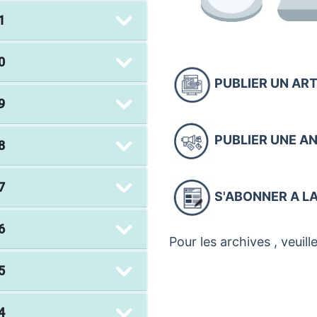
1
0
PUBLIER UN ART
9
PUBLIER UNE 
8
7
S'ABONNER A LA
6
Pour les archives , veuil
5
4