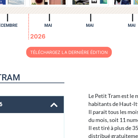
ÉCEMBRE
MAI
MAI
MAI
2026
TÉLÉCHARGEZ LA DERNIÈRE ÉDITION
 TRAM
Le Petit Tram est le 
habitants de Haut-Ittr
6
Il parait tous les moi
du mois, soit 11 num
Il est tiré à plus de 
distribué gratuitemen