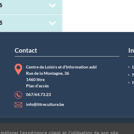
6
5
Contact
In
Centre de Loisirs et d'Information asbI
Rue de la Montagne, 36
1460 Ittre
Plan d’accès
067/64.73.23
info@ittreculture.be
ntions légales
|
Conditions générales de vente
| N°Entreprise : BE0414.742.009 |
B
éliorer l'expérience client et l'utilisation de son site.