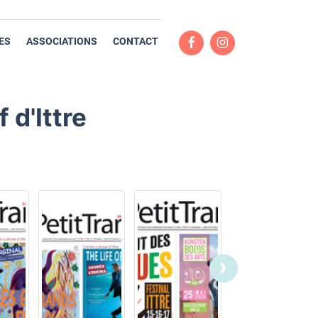
ES
ASSOCIATIONS
CONTACT
f d'Ittre
›