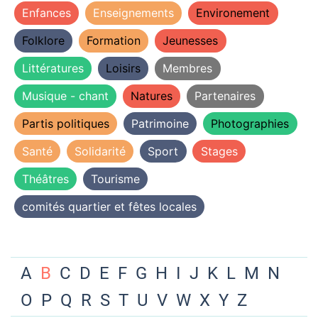
Enfances
Enseignements
Environement
Folklore
Formation
Jeunesses
Littératures
Loisirs
Membres
Musique - chant
Natures
Partenaires
Partis politiques
Patrimoine
Photographies
Santé
Solidarité
Sport
Stages
Théâtres
Tourisme
comités quartier et fêtes locales
A
B
C
D
E
F
G
H
I
J
K
L
M
N
O
P
Q
R
S
T
U
V
W
X
Y
Z