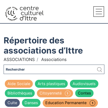
Répertoire des
associations d’Ittre
ASSOCIATIONS
Associations
Aide Sociale
Arts plastiques
Audiovisuels
Bibliothèques
Citoyenneté
Contes
1
Culte
Danses
Education Permanente
1