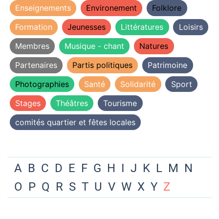
Enseignements
Environement
Folklore
Formation
Jeunesses
Littératures
Loisirs
Membres
Musique - chant
Natures
Partenaires
Partis politiques
Patrimoine
Photographies
Santé
Solidarité
Sport
Stages
Théâtres
Tourisme
comités quartier et fêtes locales
A
B
C
D
E
F
G
H
I
J
K
L
M
N
O
P
Q
R
S
T
U
V
W
X
Y
Z