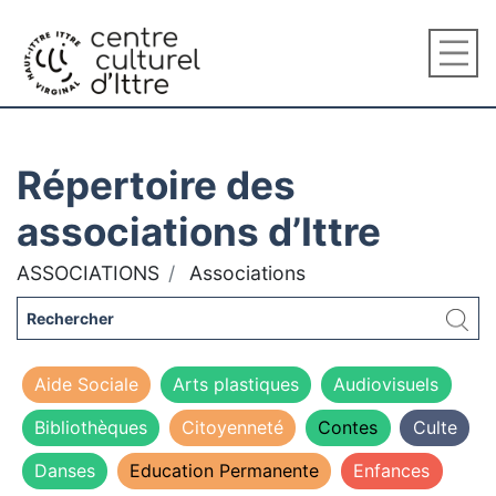
Répertoire des
associations d’Ittre
ASSOCIATIONS
Associations
Aide Sociale
Arts plastiques
Audiovisuels
Bibliothèques
Citoyenneté
Contes
Culte
Danses
Education Permanente
Enfances