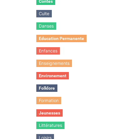
Contes
Culte
Danses
Education Permanente
Enfances
Enseignements
Environement
Folklore
Formation
Jeunesses
Littératures
Loisirs