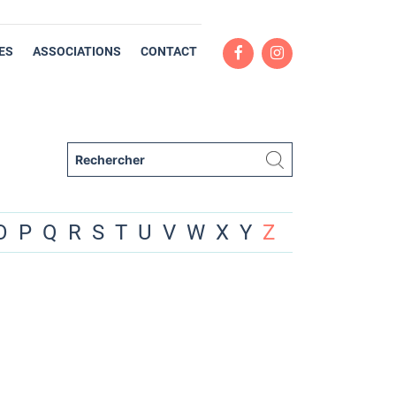
ES
ASSOCIATIONS
CONTACT
O
P
Q
R
S
T
U
V
W
X
Y
Z