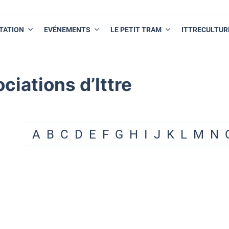
TATION
EVÉNEMENTS
LE PETIT TRAM
ITTRECULTUR
ciations d’Ittre
A
B
C
D
E
F
G
H
I
J
K
L
M
N