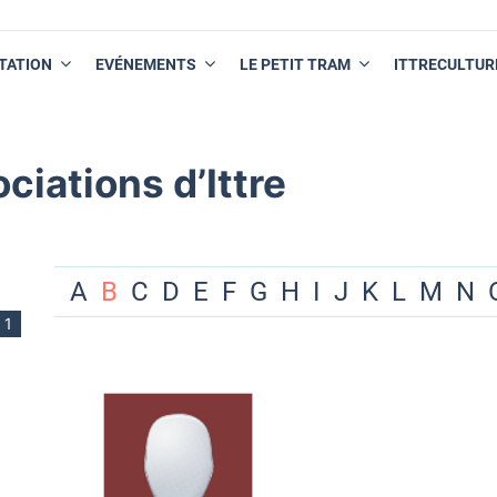
TATION
EVÉNEMENTS
LE PETIT TRAM
ITTRECULTUR
ciations d’Ittre
A
B
C
D
E
F
G
H
I
J
K
L
M
N
1