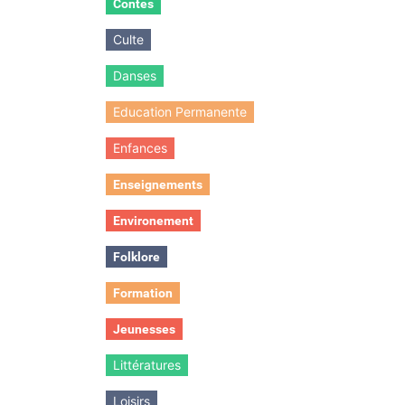
Contes
Culte
Danses
Education Permanente
Enfances
Enseignements
Environement
Folklore
Formation
Jeunesses
Littératures
Loisirs