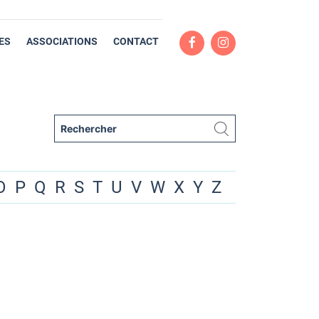
ES
ASSOCIATIONS
CONTACT
O
P
Q
R
S
T
U
V
W
X
Y
Z