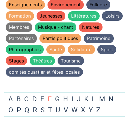
Enseignements
Environement
Folklore
Formation
Jeunesses
Littératures
Loisirs
Membres
Musique - chant
Natures
Partenaires
Partis politiques
Patrimoine
Photographies
Santé
Solidarité
Sport
Stages
Théâtres
Tourisme
comités quartier et fêtes locales
A
B
C
D
E
F
G
H
I
J
K
L
M
N
O
P
Q
R
S
T
U
V
W
X
Y
Z