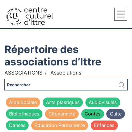
Répertoire des
associations d’Ittre
ASSOCIATIONS
Associations
Aide Sociale
Arts plastiques
Audiovisuels
Bibliothèques
Citoyenneté
Contes
Culte
Danses
Education Permanente
Enfances