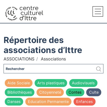
Répertoire des
associations d’Ittre
ASSOCIATIONS
Associations
Aide Sociale
Arts plastiques
Audiovisuels
Bibliothèques
Citoyenneté
Contes
Culte
Danses
Education Permanente
Enfances