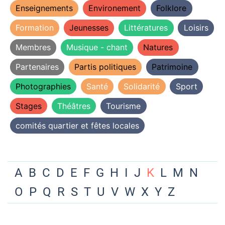
Enseignements
Environement
Folklore
Formation
Jeunesses
Littératures
Loisirs
Membres
Musique - chant
Natures
Partenaires
Partis politiques
Patrimoine
Photographies
Santé
Solidarité
Sport
Stages
Théâtres
Tourisme
comités quartier et fêtes locales
A
B
C
D
E
F
G
H
I
J
K
L
M
N
O
P
Q
R
S
T
U
V
W
X
Y
Z