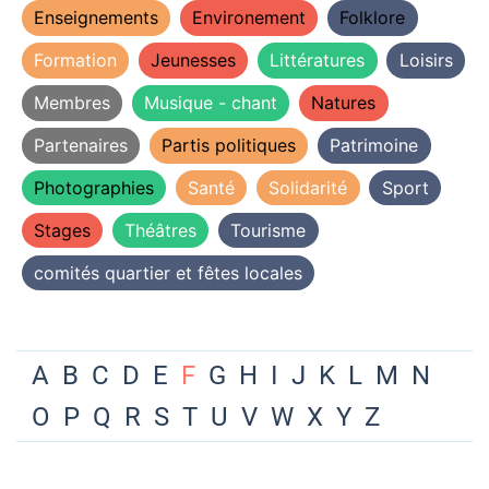
Enseignements
Environement
Folklore
Formation
Jeunesses
Littératures
Loisirs
Membres
Musique - chant
Natures
Partenaires
Partis politiques
Patrimoine
Photographies
Santé
Solidarité
Sport
Stages
Théâtres
Tourisme
comités quartier et fêtes locales
A
B
C
D
E
F
G
H
I
J
K
L
M
N
O
P
Q
R
S
T
U
V
W
X
Y
Z