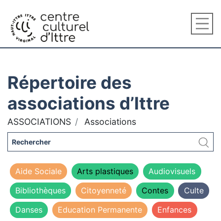
Répertoire des
associations d’Ittre
ASSOCIATIONS
Associations
Aide Sociale
Arts plastiques
Audiovisuels
Bibliothèques
Citoyenneté
Contes
Culte
Danses
Education Permanente
Enfances