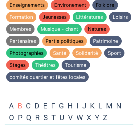
Enseignements
Environement
Folklore
Formation
Jeunesses
Littératures
Loisirs
Membres
Musique - chant
Natures
Partenaires
Partis politiques
Patrimoine
Photographies
Santé
Solidarité
Sport
Stages
Théâtres
Tourisme
comités quartier et fêtes locales
A
B
C
D
E
F
G
H
I
J
K
L
M
N
O
P
Q
R
S
T
U
V
W
X
Y
Z