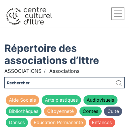
Répertoire des
associations d’Ittre
ASSOCIATIONS
Associations
Aide Sociale
Arts plastiques
Audiovisuels
Bibliothèques
Citoyenneté
Contes
Culte
Danses
Education Permanente
Enfances