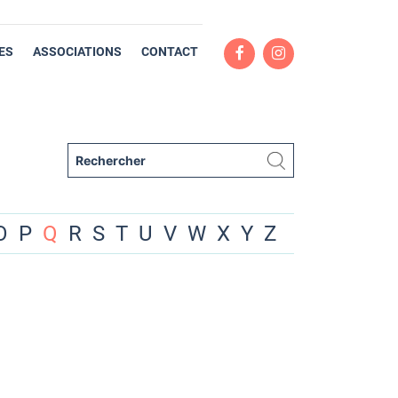
ES
ASSOCIATIONS
CONTACT
O
P
Q
R
S
T
U
V
W
X
Y
Z