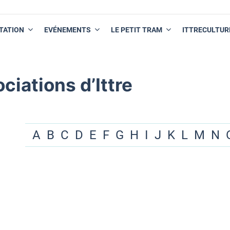
TATION
EVÉNEMENTS
LE PETIT TRAM
ITTRECULTUR
ciations d’Ittre
A
B
C
D
E
F
G
H
I
J
K
L
M
N