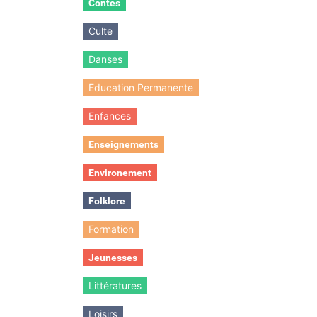
Contes
Culte
Danses
Education Permanente
Enfances
Enseignements
Environement
Folklore
Formation
Jeunesses
Littératures
Loisirs