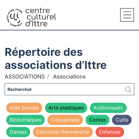
Répertoire des
associations d’Ittre
ASSOCIATIONS
Associations
Aide Sociale
Arts plastiques
Audiovisuels
Bibliothèques
Citoyenneté
Contes
Culte
Danses
Education Permanente
Enfances