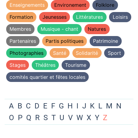
Enseignements
Environement
Folklore
Formation
Jeunesses
Littératures
Loisirs
Membres
Musique - chant
Natures
Partenaires
Partis politiques
Patrimoine
Photographies
Santé
Solidarité
Sport
Stages
Théâtres
Tourisme
comités quartier et fêtes locales
A
B
C
D
E
F
G
H
I
J
K
L
M
N
O
P
Q
R
S
T
U
V
W
X
Y
Z