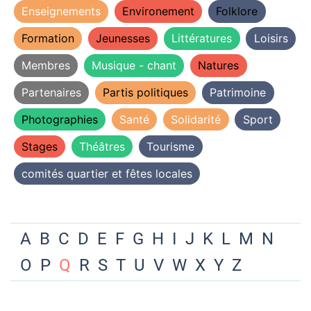
Enseignements
Environement
Folklore
Formation
Jeunesses
Littératures
Loisirs
Membres
Musique - chant
Natures
Partenaires
Partis politiques
Patrimoine
Photographies
Santé
Solidarité
Sport
Stages
Théâtres
Tourisme
comités quartier et fêtes locales
A
B
C
D
E
F
G
H
I
J
K
L
M
N
O
P
Q
R
S
T
U
V
W
X
Y
Z