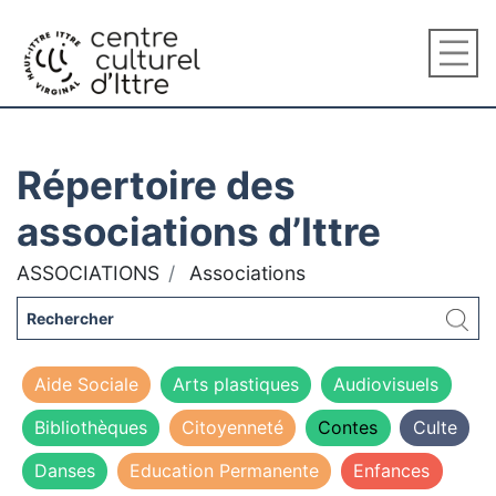
Répertoire des
associations d’Ittre
ASSOCIATIONS
Associations
Aide Sociale
Arts plastiques
Audiovisuels
Bibliothèques
Citoyenneté
Contes
Culte
Danses
Education Permanente
Enfances