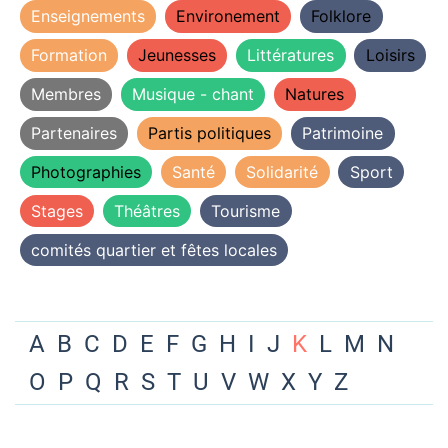
Enseignements
Environement
Folklore
Formation
Jeunesses
Littératures
Loisirs
Membres
Musique - chant
Natures
Partenaires
Partis politiques
Patrimoine
Photographies
Santé
Solidarité
Sport
Stages
Théâtres
Tourisme
comités quartier et fêtes locales
A
B
C
D
E
F
G
H
I
J
K
L
M
N
O
P
Q
R
S
T
U
V
W
X
Y
Z