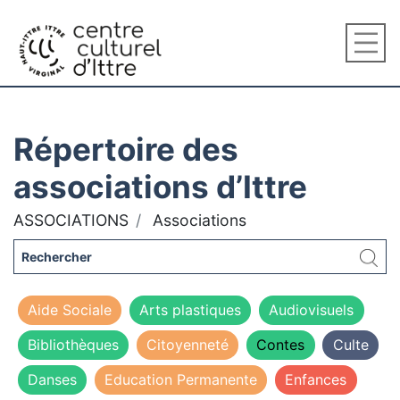
Répertoire des
associations d’Ittre
ASSOCIATIONS
Associations
Aide Sociale
Arts plastiques
Audiovisuels
Bibliothèques
Citoyenneté
Contes
Culte
Danses
Education Permanente
Enfances