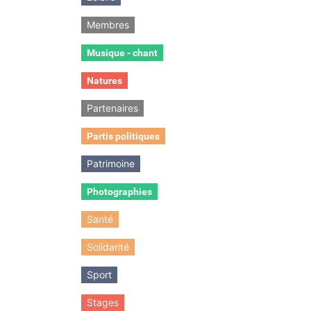
Membres
Musique - chant
Natures
Partenaires
Partis politiques
Patrimoine
Photographies
Santé
Solidarité
Sport
Stages