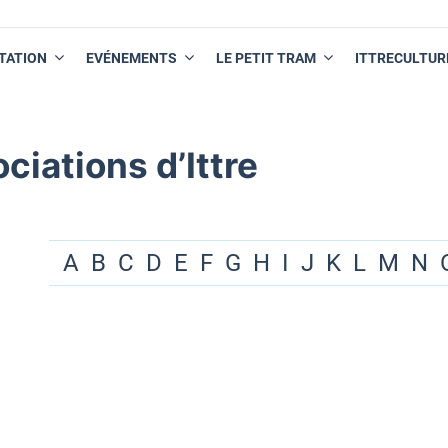
TATION
EVÉNEMENTS
LE PETIT TRAM
ITTRECULTUR
ciations d’Ittre
A
B
C
D
E
F
G
H
I
J
K
L
M
N