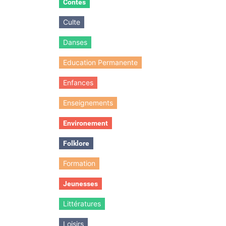
Contes
Culte
Danses
Education Permanente
Enfances
Enseignements
Environement
Folklore
Formation
Jeunesses
Littératures
Loisirs