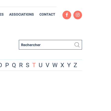
ES
ASSOCIATIONS
CONTACT
O
P
Q
R
S
T
U
V
W
X
Y
Z