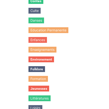
Contes
Culte
Danses
Education Permanente
Enfances
Enseignements
Environement
Folklore
Formation
Jeunesses
Littératures
Loisirs