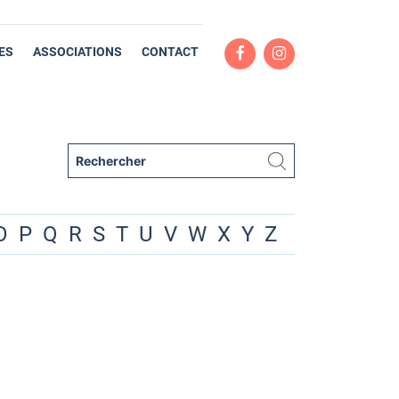
ES
ASSOCIATIONS
CONTACT
O
P
Q
R
S
T
U
V
W
X
Y
Z