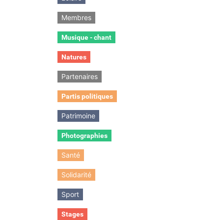
Membres
Musique - chant
Natures
Partenaires
Partis politiques
Patrimoine
Photographies
Santé
Solidarité
Sport
Stages