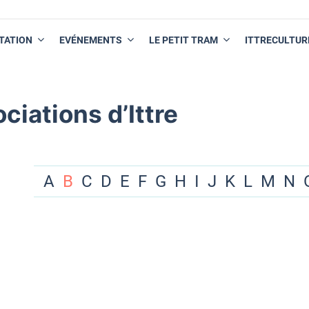
TATION
EVÉNEMENTS
LE PETIT TRAM
ITTRECULTUR
ciations d’Ittre
A
B
C
D
E
F
G
H
I
J
K
L
M
N