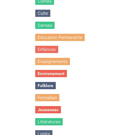
Contes
Culte
Danses
Education Permanente
Enfances
Enseignements
Environement
Folklore
Formation
Jeunesses
Littératures
Loisirs