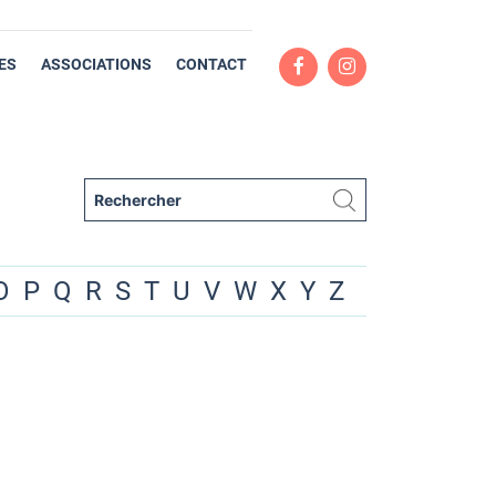
ES
ASSOCIATIONS
CONTACT
O
P
Q
R
S
T
U
V
W
X
Y
Z