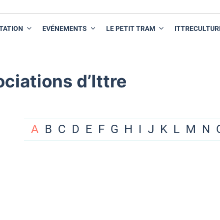
TATION
EVÉNEMENTS
LE PETIT TRAM
ITTRECULTUR
ciations d’Ittre
A
B
C
D
E
F
G
H
I
J
K
L
M
N