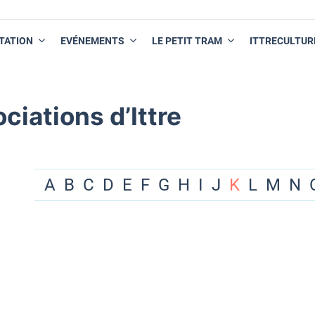
TATION
EVÉNEMENTS
LE PETIT TRAM
ITTRECULTUR
ciations d’Ittre
A
B
C
D
E
F
G
H
I
J
K
L
M
N