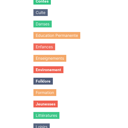
Contes
Culte
Danses
Education Permanente
Enfances
Enseignements
Environement
Folklore
Formation
Jeunesses
Littératures
Loisirs