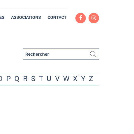
ES
ASSOCIATIONS
CONTACT
O
P
Q
R
S
T
U
V
W
X
Y
Z