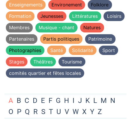
Enseignements
Environement
Folklore
Formation
Jeunesses
Littératures
Loisirs
Membres
Musique - chant
Natures
Partenaires
Partis politiques
Patrimoine
Photographies
Santé
Solidarité
Sport
Stages
Théâtres
Tourisme
comités quartier et fêtes locales
A
B
C
D
E
F
G
H
I
J
K
L
M
N
O
P
Q
R
S
T
U
V
W
X
Y
Z