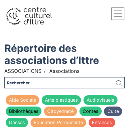
Répertoire des
associations d’Ittre
ASSOCIATIONS
Associations
Aide Sociale
Arts plastiques
Audiovisuels
Bibliothèques
Citoyenneté
Contes
Culte
Danses
Education Permanente
Enfances