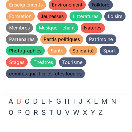
Enseignements
Environement
Folklore
Formation
Jeunesses
Littératures
Loisirs
Membres
Musique - chant
Natures
Partenaires
Partis politiques
Patrimoine
Photographies
Santé
Solidarité
Sport
Stages
Théâtres
Tourisme
comités quartier et fêtes locales
A
B
C
D
E
F
G
H
I
J
K
L
M
N
O
P
Q
R
S
T
U
V
W
X
Y
Z