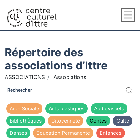
Répertoire des
associations d’Ittre
ASSOCIATIONS
Associations
Aide Sociale
Arts plastiques
Audiovisuels
Bibliothèques
Citoyenneté
Contes
Culte
Danses
Education Permanente
Enfances