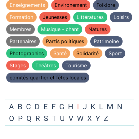
Enseignements
Environement
Folklore
Formation
Jeunesses
Littératures
Loisirs
Membres
Musique - chant
Natures
Partenaires
Partis politiques
Patrimoine
Photographies
Santé
Solidarité
Sport
Stages
Théâtres
Tourisme
comités quartier et fêtes locales
A
B
C
D
E
F
G
H
I
J
K
L
M
N
O
P
Q
R
S
T
U
V
W
X
Y
Z