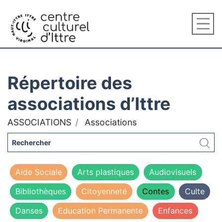
Répertoire des
associations d’Ittre
ASSOCIATIONS
Associations
Aide Sociale
Arts plastiques
Audiovisuels
Bibliothèques
Citoyenneté
Contes
Culte
Danses
Education Permanente
Enfances