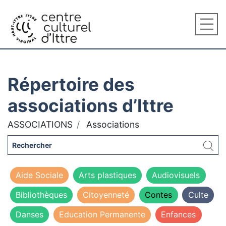
Répertoire des
associations d’Ittre
ASSOCIATIONS
Associations
Aide Sociale
Arts plastiques
Audiovisuels
Bibliothèques
Citoyenneté
Contes
Culte
Danses
Education Permanente
Enfances