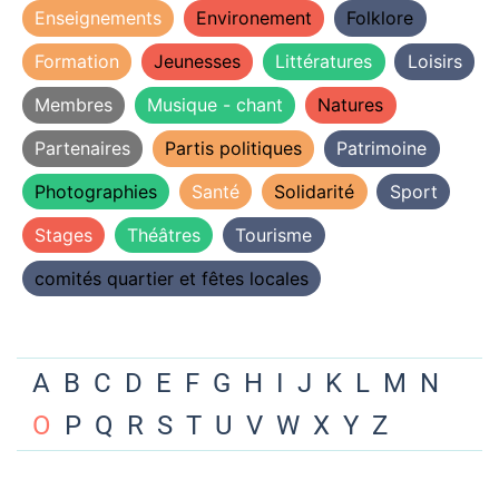
Enseignements
Environement
Folklore
Formation
Jeunesses
Littératures
Loisirs
Membres
Musique - chant
Natures
Partenaires
Partis politiques
Patrimoine
Photographies
Santé
Solidarité
Sport
Stages
Théâtres
Tourisme
comités quartier et fêtes locales
A
B
C
D
E
F
G
H
I
J
K
L
M
N
O
P
Q
R
S
T
U
V
W
X
Y
Z