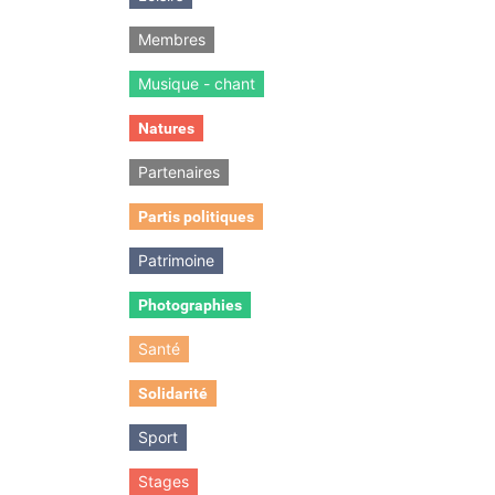
Membres
Musique - chant
Natures
Partenaires
Partis politiques
Patrimoine
Photographies
Santé
Solidarité
Sport
Stages