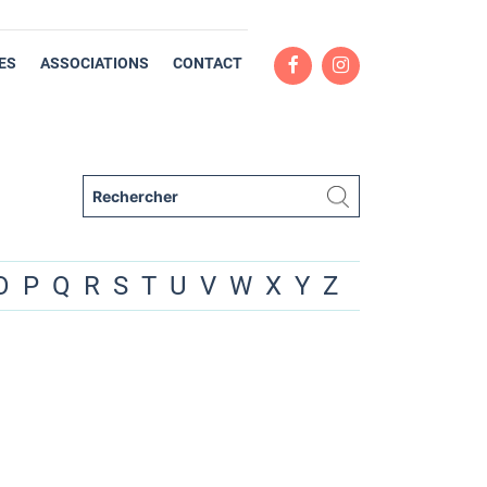
ES
ASSOCIATIONS
CONTACT
O
P
Q
R
S
T
U
V
W
X
Y
Z