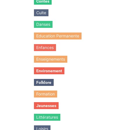
Contes
Culte
Danses
Education Permanente
Enfances
Enseignements
Environement
Folklore
Formation
Jeunesses
Littératures
Loisirs