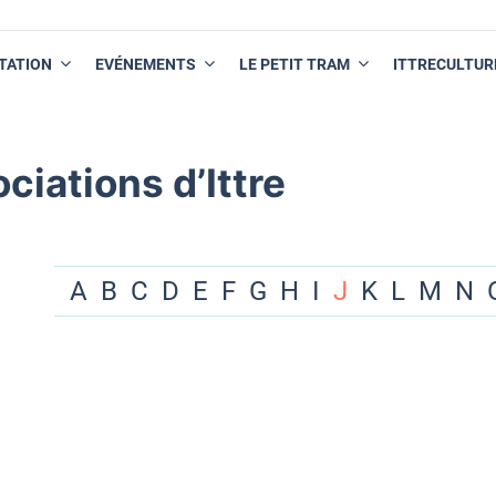
TATION
EVÉNEMENTS
LE PETIT TRAM
ITTRECULTUR
ciations d’Ittre
A
B
C
D
E
F
G
H
I
J
K
L
M
N