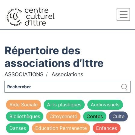
Répertoire des
associations d’Ittre
ASSOCIATIONS
Associations
Aide Sociale
Arts plastiques
Audiovisuels
Bibliothèques
Citoyenneté
Contes
Culte
Danses
Education Permanente
Enfances