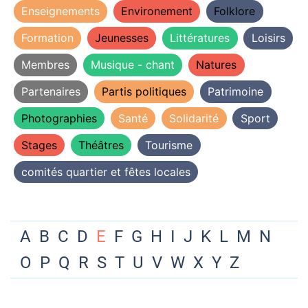
Enseignements
Environement
Folklore
Formation
Jeunesses
Littératures
Loisirs
Membres
Musique - chant
Natures
Partenaires
Partis politiques
Patrimoine
Photographies
Santé
Solidarité
Sport
Stages
Théâtres
Tourisme
comités quartier et fêtes locales
A
B
C
D
E
F
G
H
I
J
K
L
M
N
O
P
Q
R
S
T
U
V
W
X
Y
Z