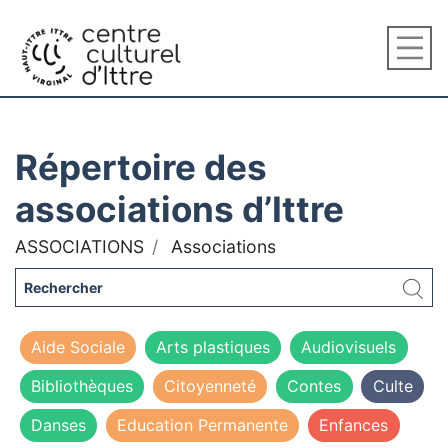
Répertoire des
associations d’Ittre
ASSOCIATIONS
Associations
Aide Sociale
Arts plastiques
Audiovisuels
Bibliothèques
Citoyenneté
Contes
Culte
Danses
Education Permanente
Enfances