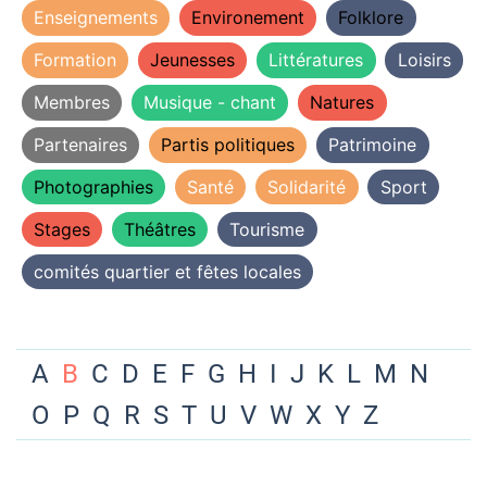
Enseignements
Environement
Folklore
Formation
Jeunesses
Littératures
Loisirs
Membres
Musique - chant
Natures
Partenaires
Partis politiques
Patrimoine
Photographies
Santé
Solidarité
Sport
Stages
Théâtres
Tourisme
comités quartier et fêtes locales
A
B
C
D
E
F
G
H
I
J
K
L
M
N
O
P
Q
R
S
T
U
V
W
X
Y
Z