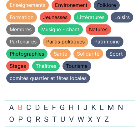
Enseignements
Environement
Folklore
Formation
Jeunesses
Littératures
Loisirs
Membres
Musique - chant
Natures
Partenaires
Partis politiques
Patrimoine
Photographies
Santé
Solidarité
Sport
Stages
Théâtres
Tourisme
comités quartier et fêtes locales
A
B
C
D
E
F
G
H
I
J
K
L
M
N
O
P
Q
R
S
T
U
V
W
X
Y
Z