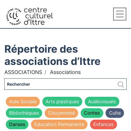
Répertoire des
associations d’Ittre
ASSOCIATIONS
Associations
Aide Sociale
Arts plastiques
Audiovisuels
Bibliothèques
Citoyenneté
Contes
Culte
Danses
Education Permanente
Enfances