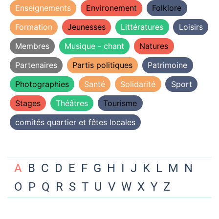
Enseignements
Environement
Folklore
Formation
Jeunesses
Littératures
Loisirs
Membres
Musique - chant
Natures
Partenaires
Partis politiques
Patrimoine
Photographies
Santé
Solidarité
Sport
Stages
Théâtres
Tourisme
comités quartier et fêtes locales
A
B
C
D
E
F
G
H
I
J
K
L
M
N
O
P
Q
R
S
T
U
V
W
X
Y
Z