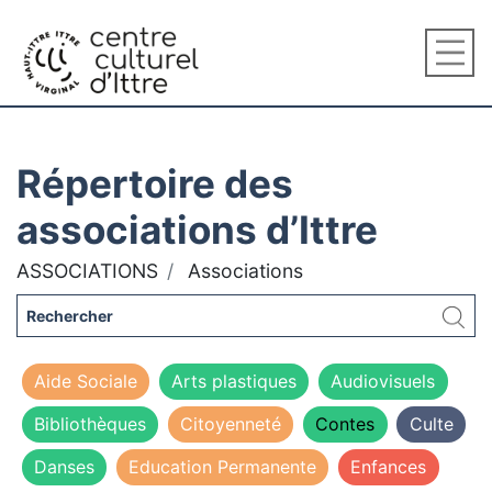
Répertoire des
associations d’Ittre
ASSOCIATIONS
Associations
Aide Sociale
Arts plastiques
Audiovisuels
Bibliothèques
Citoyenneté
Contes
Culte
Danses
Education Permanente
Enfances