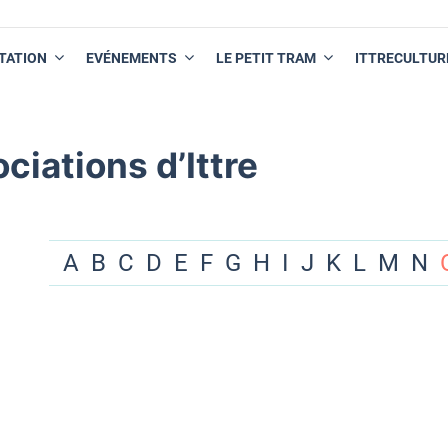
TATION
EVÉNEMENTS
LE PETIT TRAM
ITTRECULTUR
ciations d’Ittre
A
B
C
D
E
F
G
H
I
J
K
L
M
N