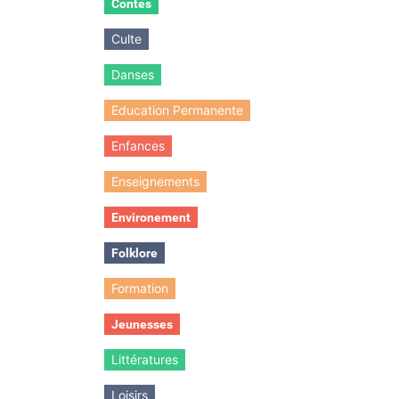
Contes
Culte
Danses
Education Permanente
Enfances
Enseignements
Environement
Folklore
Formation
Jeunesses
Littératures
Loisirs