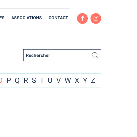
ES
ASSOCIATIONS
CONTACT
O
P
Q
R
S
T
U
V
W
X
Y
Z