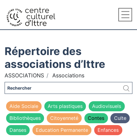
Répertoire des
associations d’Ittre
ASSOCIATIONS
Associations
Aide Sociale
Arts plastiques
Audiovisuels
Bibliothèques
Citoyenneté
Contes
Culte
Danses
Education Permanente
Enfances