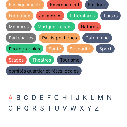
Enseignements
Environement
Folklore
Formation
Jeunesses
Littératures
Loisirs
Membres
Musique - chant
Natures
Partenaires
Partis politiques
Patrimoine
Photographies
Santé
Solidarité
Sport
Stages
Théâtres
Tourisme
comités quartier et fêtes locales
A
B
C
D
E
F
G
H
I
J
K
L
M
N
O
P
Q
R
S
T
U
V
W
X
Y
Z