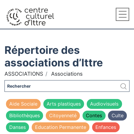
Répertoire des
associations d’Ittre
ASSOCIATIONS
Associations
Aide Sociale
Arts plastiques
Audiovisuels
Bibliothèques
Citoyenneté
Contes
Culte
Danses
Education Permanente
Enfances