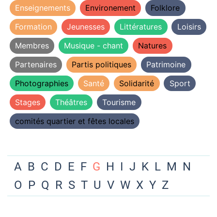
Enseignements
Environement
Folklore
Formation
Jeunesses
Littératures
Loisirs
Membres
Musique - chant
Natures
Partenaires
Partis politiques
Patrimoine
Photographies
Santé
Solidarité
Sport
Stages
Théâtres
Tourisme
comités quartier et fêtes locales
A
B
C
D
E
F
G
H
I
J
K
L
M
N
O
P
Q
R
S
T
U
V
W
X
Y
Z