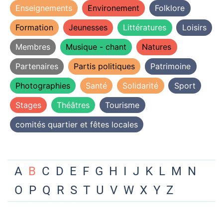
Enseignements
Environement
Folklore
Formation
Jeunesses
Littératures
Loisirs
Membres
Musique - chant
Natures
Partenaires
Partis politiques
Patrimoine
Photographies
Santé
Solidarité
Sport
Stages
Théâtres
Tourisme
comités quartier et fêtes locales
A
B
C
D
E
F
G
H
I
J
K
L
M
N
O
P
Q
R
S
T
U
V
W
X
Y
Z