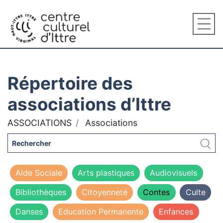
Répertoire des
associations d’Ittre
ASSOCIATIONS
Associations
Aide Sociale
Arts plastiques
Audiovisuels
Bibliothèques
Citoyenneté
Contes
Culte
Danses
Education Permanente
Enfances