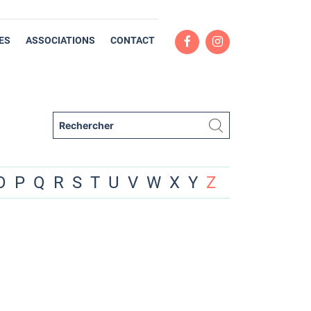
ES
ASSOCIATIONS
CONTACT
O
P
Q
R
S
T
U
V
W
X
Y
Z