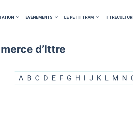
TATION
EVÉNEMENTS
LE PETIT TRAM
ITTRECULTUR
merce d’Ittre
A
B
C
D
E
F
G
H
I
J
K
L
M
N