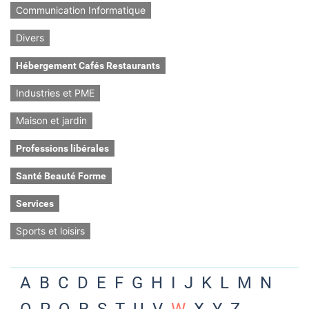
Communication Informatique
Divers
Hébergement Cafés Restaurants
Industries et PME
Maison et jardin
Professions libérales
Santé Beauté Forme
Services
Sports et loisirs
A
B
C
D
E
F
G
H
I
J
K
L
M
N