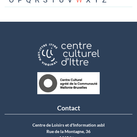
O
P
Q
R
S
T
U
V
W
X
Y
Z
Contact
Centre de Loisirs et d'Information asbI
Rue de la Montagne, 36