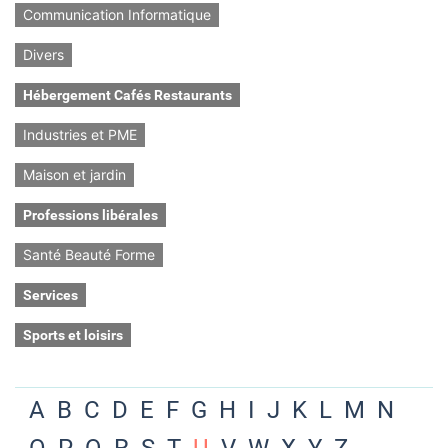
Communication Informatique
Divers
Hébergement Cafés Restaurants
Industries et PME
Maison et jardin
Professions libérales
Santé Beauté Forme
Services
Sports et loisirs
A
B
C
D
E
F
G
H
I
J
K
L
M
N