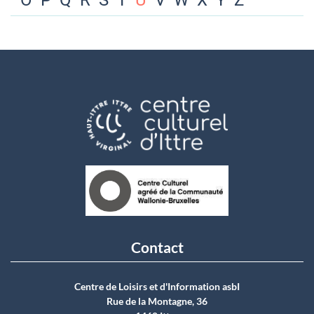
O
P
Q
R
S
T
U
V
W
X
Y
Z
Contact
Centre de Loisirs et d'Information asbI
Rue de la Montagne, 36