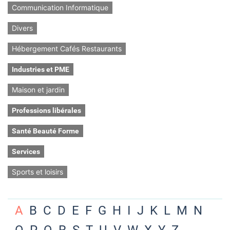
Communication Informatique
Divers
Hébergement Cafés Restaurants
Industries et PME
Maison et jardin
Professions libérales
Santé Beauté Forme
Services
Sports et loisirs
A
B
C
D
E
F
G
H
I
J
K
L
M
N