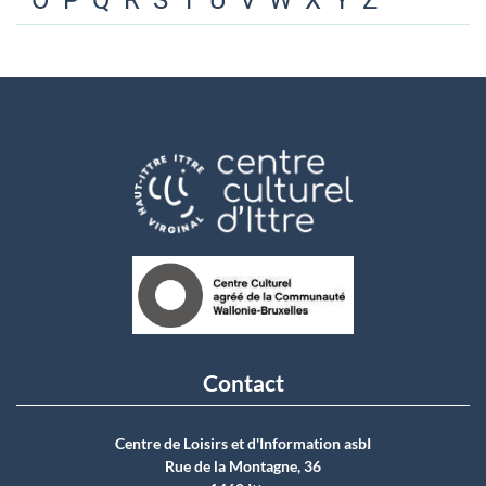
O
P
Q
R
S
T
U
V
W
X
Y
Z
Contact
Centre de Loisirs et d'Information asbI
Rue de la Montagne, 36