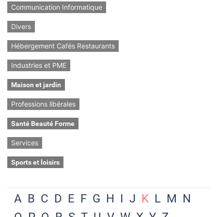
Communication Informatique
Divers
Hébergement Cafés Restaurants
Industries et PME
Maison et jardin
Professions libérales
Santé Beauté Forme
Services
Sports et loisirs
A
B
C
D
E
F
G
H
I
J
K
L
M
N