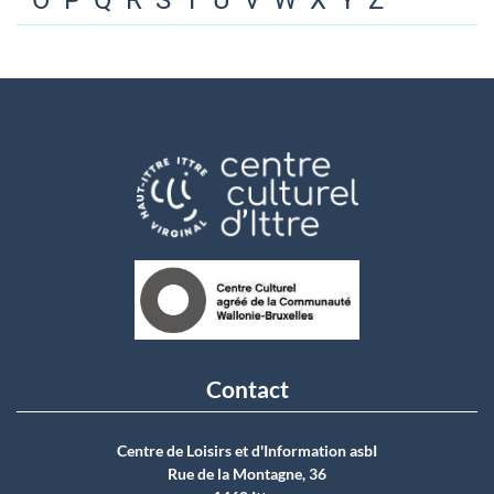
O
P
Q
R
S
T
U
V
W
X
Y
Z
Contact
Centre de Loisirs et d'Information asbI
Rue de la Montagne, 36