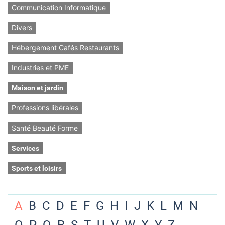
Communication Informatique
Divers
Hébergement Cafés Restaurants
Industries et PME
Maison et jardin
Professions libérales
Santé Beauté Forme
Services
Sports et loisirs
A
B
C
D
E
F
G
H
I
J
K
L
M
N