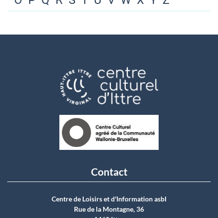
O
P
Q
R
S
T
U
V
W
X
Y
Z
Contact
Centre de Loisirs et d'Information asbI
Rue de la Montagne, 36