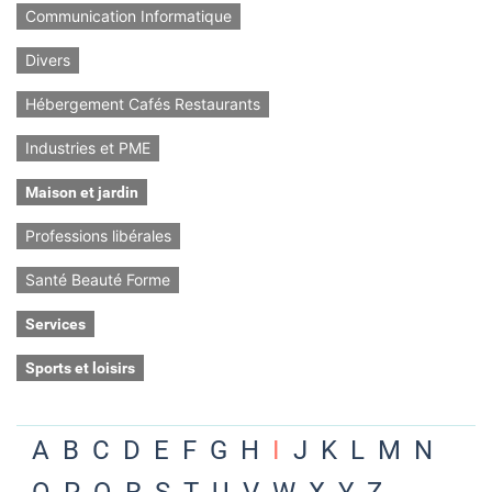
Communication Informatique
Divers
Hébergement Cafés Restaurants
Industries et PME
Maison et jardin
Professions libérales
Santé Beauté Forme
Services
Sports et loisirs
A
B
C
D
E
F
G
H
I
J
K
L
M
N