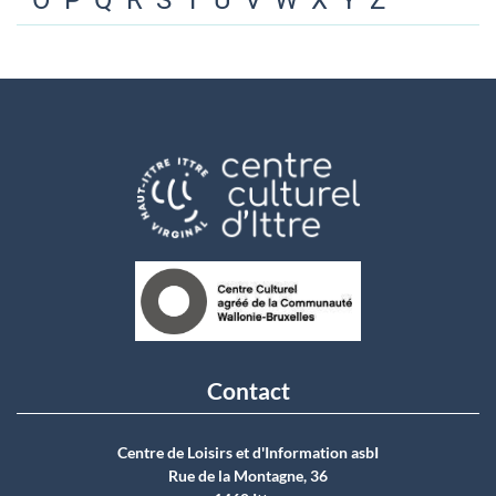
O
P
Q
R
S
T
U
V
W
X
Y
Z
Contact
Centre de Loisirs et d'Information asbI
Rue de la Montagne, 36