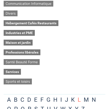
Communication Informatique
Divers
Hébergement Cafés Restaurants
Industries et PME
Maison et jardin
Professions libérales
Santé Beauté Forme
Services
Sports et loisirs
A
B
C
D
E
F
G
H
I
J
K
L
M
N