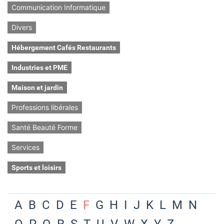
Communication Informatique
Divers
Hébergement Cafés Restaurants
Industries et PME
Maison et jardin
Professions libérales
Santé Beauté Forme
Services
Sports et loisirs
A
B
C
D
E
F
G
H
I
J
K
L
M
N