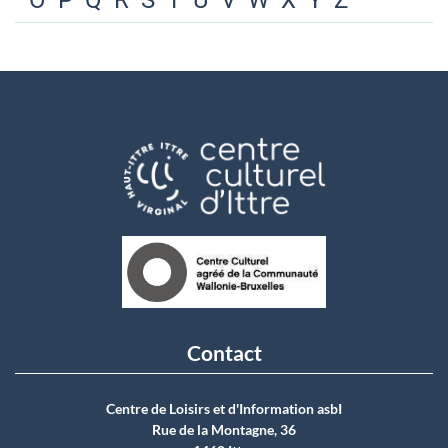
O
P
Q
R
S
T
U
V
W
X
Y
Z
Contact
Centre de Loisirs et d'Information asbI
Rue de la Montagne, 36