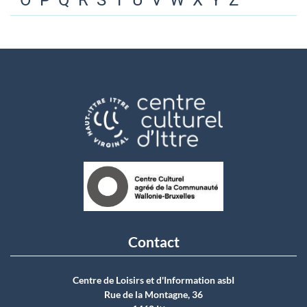
O
P
Q
R
S
T
U
V
W
X
Y
Z
Contact
Centre de Loisirs et d'Information asbI
Rue de la Montagne, 36