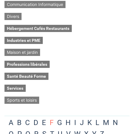
Communication Informatique
Divers
Hébergement Cafés Restaurants
Industries et PME
Maison et jardin
Professions libérales
Santé Beauté Forme
Services
Sports et loisirs
A
B
C
D
E
F
G
H
I
J
K
L
M
N