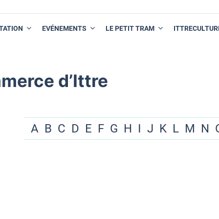
TATION
EVÉNEMENTS
LE PETIT TRAM
ITTRECULTUR
merce d’Ittre
A
B
C
D
E
F
G
H
I
J
K
L
M
N