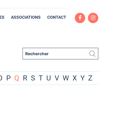
ES
ASSOCIATIONS
CONTACT
O
P
Q
R
S
T
U
V
W
X
Y
Z