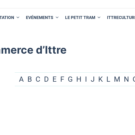
TATION
EVÉNEMENTS
LE PETIT TRAM
ITTRECULTUR
merce d’Ittre
A
B
C
D
E
F
G
H
I
J
K
L
M
N