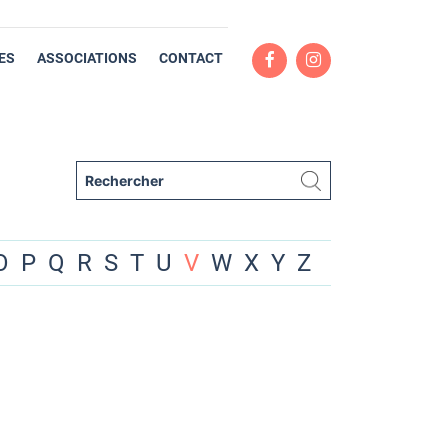
ES
ASSOCIATIONS
CONTACT
O
P
Q
R
S
T
U
V
W
X
Y
Z