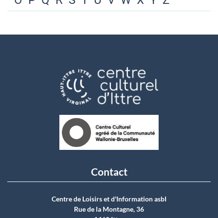
O
P
Q
R
S
T
U
V
W
X
Y
Z
Contact
Centre de Loisirs et d'Information asbI
Rue de la Montagne, 36