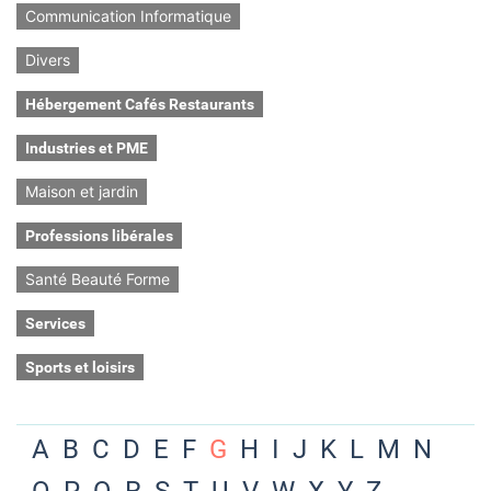
Communication Informatique
Divers
Hébergement Cafés Restaurants
Industries et PME
Maison et jardin
Professions libérales
Santé Beauté Forme
Services
Sports et loisirs
A
B
C
D
E
F
G
H
I
J
K
L
M
N